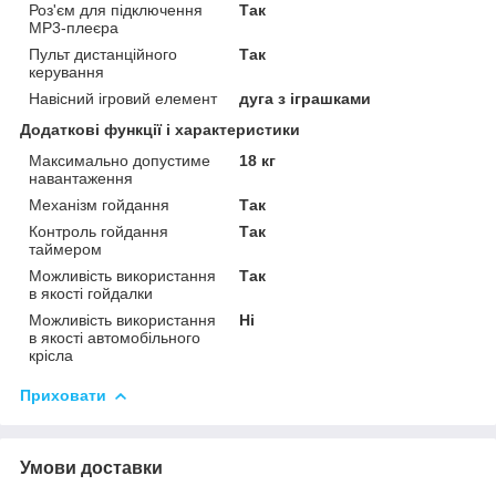
Роз'єм для підключення
Так
MP3-плеєра
Пульт дистанційного
Так
керування
Навісний ігровий елемент
дуга з іграшками
Додаткові функції і характеристики
Максимально допустиме
18 кг
навантаження
Механізм гойдання
Так
Контроль гойдання
Так
таймером
Можливість використання
Так
в якості гойдалки
Можливість використання
Ні
в якості автомобільного
крісла
Приховати
Умови доставки