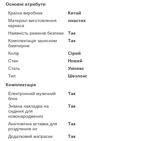
Основні атрибути
Країна виробник
Китай
Матеріал виготовлення
пластик
каркаса
Наявність ременів безпеки
Так
Комплектація захисним
Так
бампером
Колір
Сірий
Стан
Новий
Стать
Унісекс
Тип
Шезлонг
Комплектація
Електронний музичний
Так
блок
Знімна накладка на
Так
сидіння для
новонароджених
Анатомічна вставка для
Так
розділення ніг
Додатковий матрасик
Так