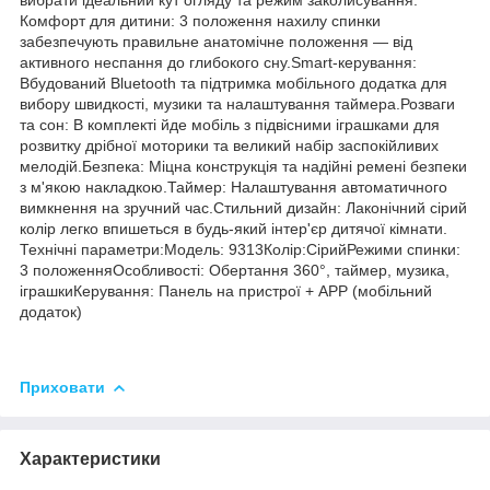
Комфорт для дитини: 3 положення нахилу спинки
забезпечують правильне анатомічне положення — від
активного неспання до глибокого сну. ​Smart-керування:
Вбудований Bluetooth та підтримка мобільного додатка для
вибору швидкості, музики та налаштування таймера. ​Розваги
та сон: В комплекті йде мобіль з підвісними іграшками для
розвитку дрібної моторики та великий набір заспокійливих
мелодій. ​Безпека: Міцна конструкція та надійні ремені безпеки
з м'якою накладкою. ​Таймер: Налаштування автоматичного
вимкнення на зручний час. ​Стильний дизайн: Лаконічний сірий
колір легко впишеться в будь-який інтер'єр дитячої кімнати. ​
Технічні параметри: ​Модель: 9313 ​Колір:Сірий ​Режими спинки:
3 положення ​Особливості: Обертання 360°, таймер, музика,
іграшки ​Керування: Панель на пристрої + APP (мобільний
додаток)
Приховати
Характеристики