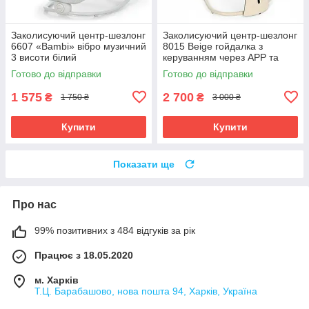
Заколисуючий центр-шезлонг
Заколисуючий центр-шезлонг
6607 «Bambi» вібро музичний
8015 Beige гойдалка з
3 висоти білий
керуванням через APP та
пультом музичний
Готово до відправки
Готово до відправки
1 575
2 700
₴
₴
1 750 ₴
3 000 ₴
Купити
Купити
Показати ще
Про нас
99% позитивних з 484 відгуків за рік
Працює з 18.05.2020
м. Харків
Т.Ц. Барабашово, нова пошта 94, Харків, Україна