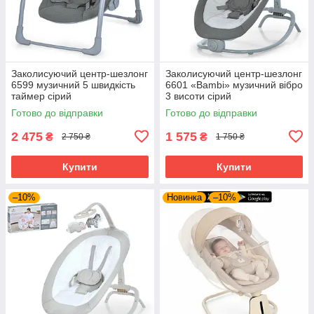
Заколисуючий центр-шезлонг
Заколисуючий центр-шезлонг
6599 музичний 5 швидкість
6601 «Bambi» музичний вібро
таймер сірий
3 висоти сірий
Готово до відправки
Готово до відправки
2 475
1 575
₴
₴
2 750 ₴
1 750 ₴
Купити
Купити
–10%
Новинка
–10%