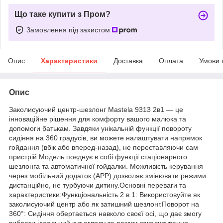
Що таке купити з Пром?
Замовлення під захистом
Опис
Характеристики
Доставка
Оплата
Умови 
Опис
​Заколисуючий центр-шезлонг Mastela 9313 2в1 — це
інноваційне рішення для комфорту вашого малюка та
допомоги батькам. Завдяки унікальній функції повороту
сидіння на 360 градусів, ви можете налаштувати напрямок
гойдання (вбік або вперед-назад), не переставляючи сам
пристрій. ​Модель поєднує в собі функції стаціонарного
шезлонга та автоматичної гойдалки. Можливість керування
через мобільний додаток (APP) дозволяє змінювати режими
дистанційно, не турбуючи дитину. ​Основні переваги та
характеристики: ​Функціональність 2 в 1: Використовуйте як
заколисуючий центр або як затишний шезлонг. ​Поворот на
360°: Сидіння обертається навколо своєї осі, що дає змогу
вибрати ідеальний кут огляду та режим заколисування. ​