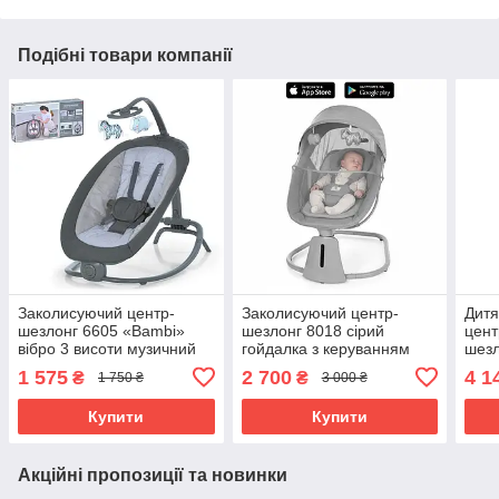
Подібні товари компанії
Заколисуючий центр-
Заколисуючий центр-
Дитя
шезлонг 6605 «Bambi»
шезлонг 8018 сірий
цент
вібро 3 висоти музичний
гойдалка з керуванням
шезл
темно-сірий
через APP та пультом
керу
1 575
2 700
4 1
₴
₴
1 750 ₴
3 000 ₴
музичний
Купити
Купити
Акційні пропозиції та новинки