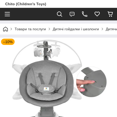
Chito (Children's Toys)
Товари та послуги
Дитячі гойдалки і шезлонги
Дитяч
–10%