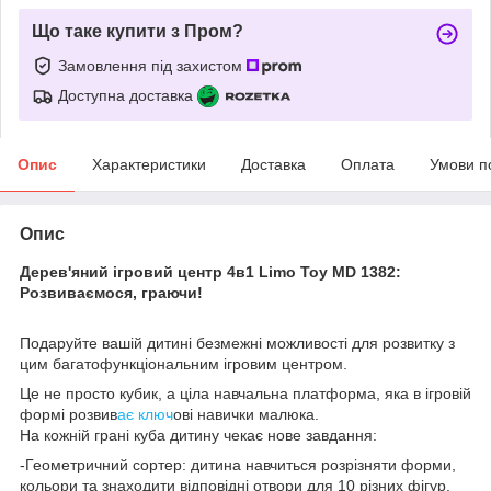
Що таке купити з Пром?
Замовлення під захистом
Доступна доставка
Опис
Характеристики
Доставка
Оплата
Умови п
Опис
Дерев'яний ігровий центр 4в1 Limo Toy MD 1382:
Розвиваємося, граючи!
Подаруйте вашій дитині безмежні можливості для розвитку з
цим багатофункціональним ігровим центром.
Це не просто кубик, а ціла навчальна платформа, яка в ігровій
формі розвив
ає ключ
ові навички малюка.
На кожній грані куба дитину чекає нове завдання:
-Геометричний сортер: дитина навчиться розрізняти форми,
кольори та знаходити відповідні отвори для 10 різних фігур.