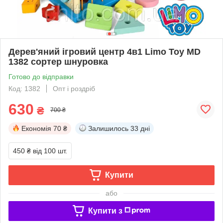
Дерев'яний ігровий центр 4в1 Limo Toy MD
1382 сортер шнуровка
Готово до відправки
Код: 1382
Опт і роздріб
630
₴
700 ₴
Економія
70 ₴
Залишилось
33 дні
450 ₴
від 100 шт.
Купити
або
Купити з