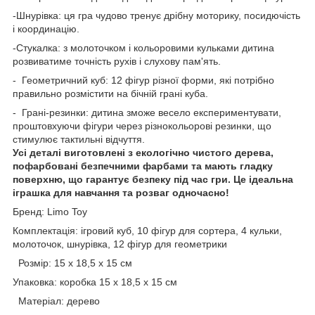
-Шнурівка: ця гра чудово тренує дрібну моторику, посидючість
і координацію.
-Стукалка: з молоточком і кольоровими кульками дитина
розвиватиме точність рухів і слухову пам'ять.
- Геометричний куб: 12 фігур різної форми, які потрібно
правильно розмістити на бічній грані куба.
- Грані-резинки: дитина зможе весело експериментувати,
проштовхуючи фігури через різнокольорові резинки, що
стимулює тактильні відчуття.
Усі деталі виготовлені з екологічно чистого дерева,
пофарбовані безпечними фарбами та мають гладку
поверхню, що гарантує безпеку під час гри. Це ідеальна
іграшка для навчання та розваг одночасно!
Бренд: Limo Toy
Комплектація: ігровий куб, 10 фігур для сортера, 4 кульки,
молоточок, шнурівка, 12 фігур для геометрики
Розмір: 15 x 18,5 x 15 см
Упаковка: коробка 15 x 18,5 x 15 см
Матеріал: дерево