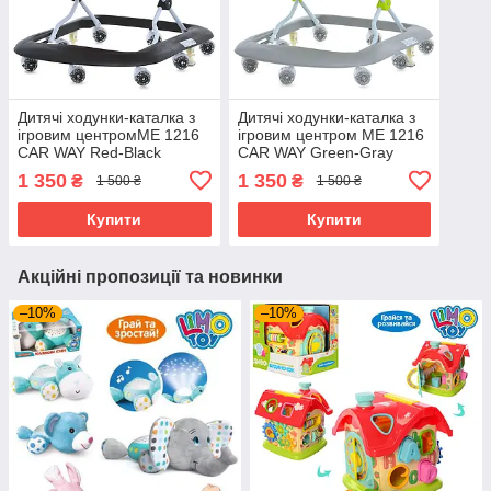
Дитячі ходунки-каталка з
Дитячі ходунки-каталка з
ігровим центромME 1216
ігровим центром ME 1216
CAR WAY Red-Black
CAR WAY Green-Gray
музична панель 8 коліс
музична панель 8 коліс
1 350
1 350
₴
₴
1 500 ₴
1 500 ₴
червоно-чорний
зелено-сірі
Купити
Купити
Акційні пропозиції та новинки
–10%
–10%