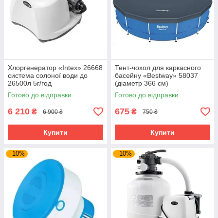
Хлоргенератор «Intex» 26668
Тент-чохол для каркасного
система солоної води до
басейну «Bestway» 58037
26500л 5г/год
(діаметр 366 см)
Готово до відправки
Готово до відправки
6 210
675
₴
₴
6 900 ₴
750 ₴
Купити
Купити
–10%
–10%