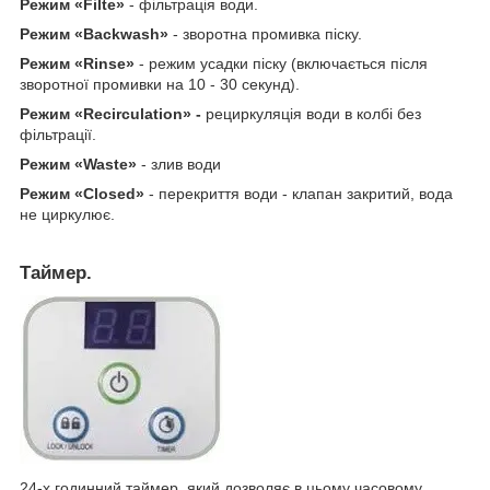
Режим «Filte»
- фільтрація води.
Режим «Backwash»
- зворотна промивка піску.
Режим «Rinse»
- режим усадки піску (включається після
зворотної промивки на 10 - 30 секунд).
Режим «Recirculation» -
рециркуляція води в колбі без
фільтрації.
Режим «Waste»
- злив води
Режим «Closed»
- перекриття води - клапан закритий, вода
не циркулює.
Таймер.
24-х годинний таймер, який дозволяє в цьому часовому