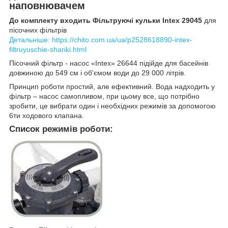
наповнювачем
До комплекту входить Фільтруючі кульки Intex 29045
для
пісочних фільтрів
Детальніше: https://chito.com.ua/ua/p2528618890-intex-
filtruyuschie-shariki.html
Пісочний фільтр - насос «Intex» 26644 підійде для басейнів
довжиною до 549 см і об'ємом води до 29 000 літрів.
Принцип роботи простий, але ефективний. Вода надходить у
фільтр – насос самопливом, при цьому все, що потрібно
зробити, це вибрати один і необхідних режимів за допомогою
6ти ходового клапана.
Список режимів роботи: