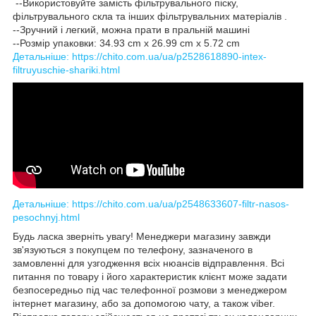
--Використовуйте замість фільтрувального піску,
фільтрувального скла та інших фільтрувальних матеріалів .
--Зручний і легкий, можна прати в пральній машині
--Розмір упаковки: 34.93 cm x 26.99 cm x 5.72 cm
Детальніше: https://chito.com.ua/ua/p2528618890-intex-
filtruyuschie-shariki.html
Детальніше: https://chito.com.ua/ua/p2548633607-filtr-nasos-
pesochnyj.html
Будь ласка зверніть увагу! Менеджери магазину завжди
зв'язуються з покупцем по телефону, зазначеного в
замовленні для узгодження всіх нюансів відправлення. Всі
питання по товару і його характеристик клієнт може задати
безпосередньо під час телефонної розмови з менеджером
інтернет магазину, або за допомогою чату, а також viber.