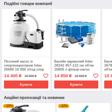
Подібні товари компанії
Пісочний насос із
Басейн каркасний Intex
Басе
хлоргенератором Intex
28242 457-122 см об'єм
2678
26680 10 000 л/год хлор
16805 л фільтр-насос
об'є
11 г/год 55 кг
драбина підстилка тент
дра
14 400
14 850
10 
₴
₴
16 000 ₴
16 500 ₴
Купити
Купити
Акційні пропозиції та новинки
–10%
–10%