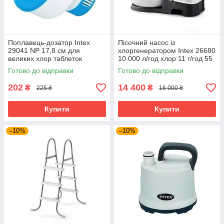
Поплавець-дозатор Intex
Пісочний насос із
29041 NP 17,8 см для
хлоргенератором Intex 26680
великих хлор таблеток
10 000 л/год хлор 11 г/год 55
кг
Готово до відправки
Готово до відправки
202
14 400
₴
₴
225 ₴
16 000 ₴
Купити
Купити
–10%
–10%