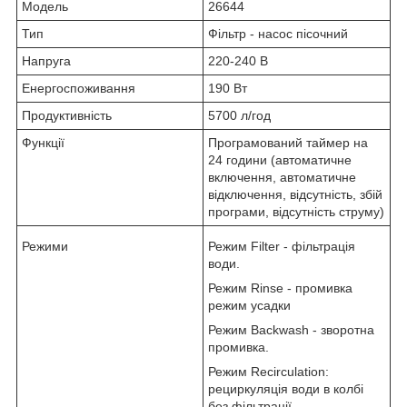
Модель
26644
Тип
Фільтр - насос пісочний
Напруга
220-240 В
Енергоспоживання
190 Вт
Продуктивність
5700 л/год
Функції
Програмований таймер на
24 години (автоматичне
включення, автоматичне
відключення, відсутність, збій
програми, відсутність струму)
Режими
Режим Filter - фільтрація
води.
Режим Rinse - промивка
режим усадки
Режим Backwash - зворотна
промивка.
Режим Recirculation:
рециркуляція води в колбі
без фільтрації.