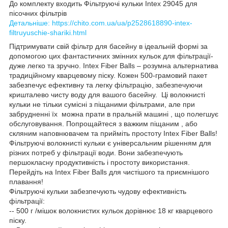
До комплекту входить Фільтруючі кульки Intex 29045 для
пісочних фільтрів
Детальніше: https://chito.com.ua/ua/p2528618890-intex-
filtruyuschie-shariki.html
Підтримувати свій фільтр для басейну в ідеальній формі за
допомогою цих фантастичних змінних кульок для фільтрації-
дуже легко та зручно. Intex Fiber Balls – розумна альтернатива
традиційному кварцевому піску. Кожен 500-грамовий пакет
забезпечує ефективну та легку фільтрацію, забезпечуючи
кришталево чисту воду для вашого басейну. Ці волокнисті
кульки не тільки сумісні з піщаними фільтрами, але при
забрудненні їх можна прати в пральній машині , що полегшує
обслуговування. Попрощайтеся з важким піщаним , або
скляним наповнювачем та прийміть простоту Intex Fiber Balls!
Фільтруючі волокнисті кульки є універсальним рішенням для
різних потреб у фільтрації води. Вони забезпечують
першокласну продуктивність і простоту використання.
Перейдіть на Intex Fiber Balls для чистішого та приємнішого
плавання!
Фільтруючі кульки забезпечують чудову ефективність
фільтрації:
-- 500 г /мішок волокнистих кульок дорівнює 18 кг кварцевого
піску.