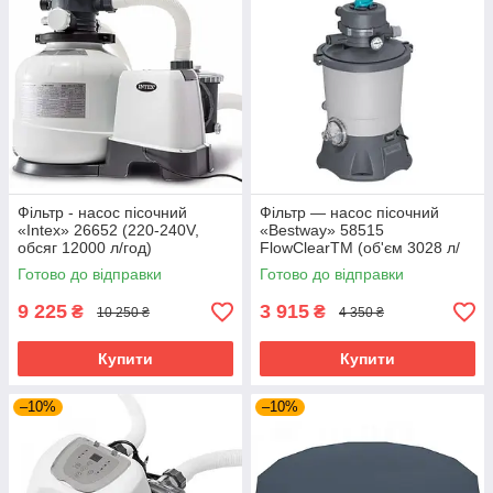
Фільтр - насос пісочний
Фільтр — насос пісочний
«Intex» 26652 (220-240V,
«Bestway» 58515
обсяг 12000 л/год)
FlowClearTM (об'єм 3028 л/
год)
Готово до відправки
Готово до відправки
9 225
3 915
₴
₴
10 250 ₴
4 350 ₴
Купити
Купити
–10%
–10%