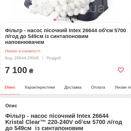
Фільтр - насос пісочний Intex 26644 об'єм 5700
л/год до 549см із синтапоновим
наповнювачем
Немає в наявності
Код: 26644-29045
Роздріб
7 100
₴
Опис
Характеристики
Доставка
Оплата
Умови п
Опис
Фільтр - насос пісочний Intex 26644
Kristal Clear™ 220-240V об'єм 5700 л/год
до 549см із синтапоновим