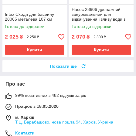
Насос 28606 дренажний
Intex Сходи для басейну
занурювальний для
28065 металева 107 см
відкачування і зливу води з
басейну 3585л/рік 99W 220-
Готово до відправки
Готово до відправки
240V
2 025
2 070
₴
₴
2 250 ₴
2 300 ₴
Купити
Купити
Показати ще
Про нас
99% позитивних з 482 відгуків за рік
Працює з 18.05.2020
м. Харків
Т.Ц. Барабашово, нова пошта 94, Харків, Україна
Контакти