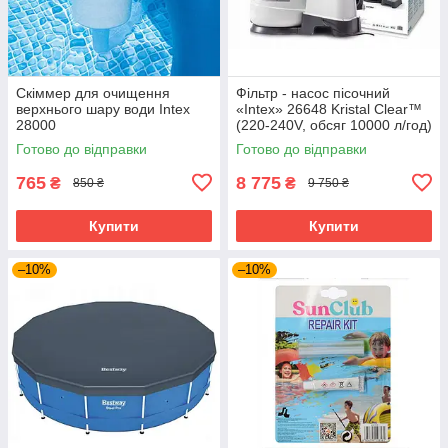
Скіммер для очищення
Фільтр - насос пісочний
верхнього шару води Intex
«Intex» 26648 Kristal Clear™
28000
(220-240V, обсяг 10000 л/год)
Готово до відправки
Готово до відправки
765
8 775
₴
₴
850 ₴
9 750 ₴
Купити
Купити
–10%
–10%