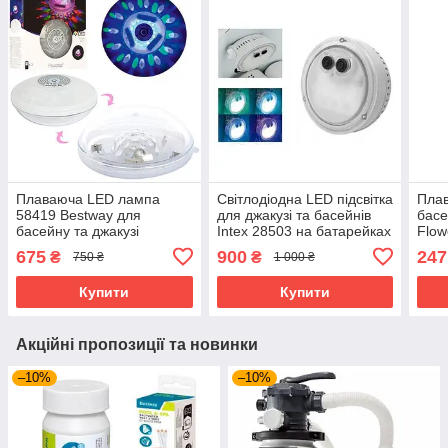
Плаваюча LED лампа
Світлодіодна LED підсвітка
Плав
58419 Bestway для
для джакузі та басейнів
басе
басейну та джакузі
Intex 28503 на батарейках
Flow
Flowclear діаметр 14 см
2 режими
хімі
675
900
247
₴
₴
750 ₴
1 000 ₴
Купити
Купити
Акційні пропозиції та новинки
–10%
–10%