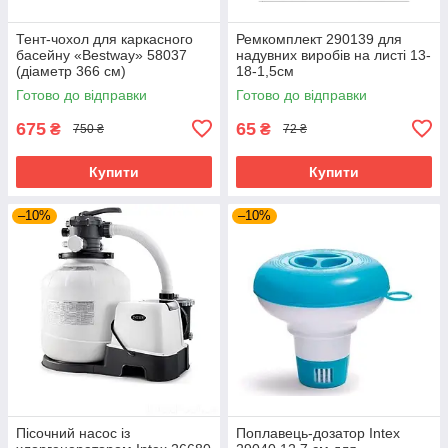
Тент-чохол для каркасного
Ремкомплект 290139 для
басейну «Bestway» 58037
надувних виробів на листі 13-
(діаметр 366 см)
18-1,5см
Готово до відправки
Готово до відправки
675
65
₴
₴
750 ₴
72 ₴
Купити
Купити
–10%
–10%
Пісочний насос із
Поплавець-дозатор Intex