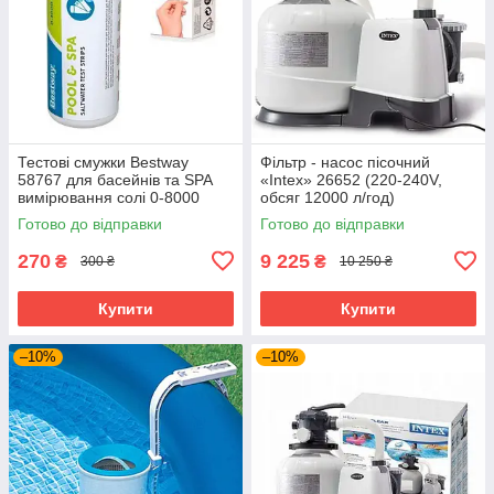
Тестові смужки Bestway
Фільтр - насос пісочний
58767 для басейнів та SPA
«Intex» 26652 (220-240V,
вимірювання солі 0-8000
обсяг 12000 л/год)
ppm, 25 шт. в уп.
Готово до відправки
Готово до відправки
270
9 225
₴
₴
300 ₴
10 250 ₴
Купити
Купити
–10%
–10%