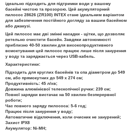
ідеально підходить для підтримки води у вашому
басейні чистою та прозорою. Цей акумуляторний
пилосос 28626 (ZR100) INTEX стане ідеальним варіантом
для забезпечення постійного догляду за вашим басейном
або джакузі.
Цей пилосос має дві змінні насадки - щітки, що дозволяє
ретельно очистити басейн. Завдяки автономності
приблизно 40-50 хвилин для високопродуктивного
всмоктування цей пилосос працює лише після занурення
у воду та заряджається через USB-кабель.
Характеристики:
Підходить для круглих басейнів та спа діаметром до 549
см, або прямокутних до 549 х 274 см;
Продуктивність: 45 л/хв;
Довжина алюмінієвої телескопічної ручки: 239 см;
Повної зарядки вистачає на 50 хвилин безперервної
роботи;
Час повного заряду пилососа: 5-6 год;
Працює після занурення у воду;
Автоматичне відключення, коли очисник не занурений;
Захист IPX8
Акумулятор: Ni-MH;