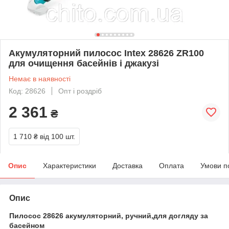
Акумуляторний пилосос Intex 28626 ZR100
для очищення басейнів і джакузі
Немає в наявності
Код: 28626
Опт і роздріб
2 361
₴
1 710 ₴
від 100 шт.
Опис
Характеристики
Доставка
Оплата
Умови п
Опис
Пилосос 28626 акумуляторний, ручний,для догляду за
басейном