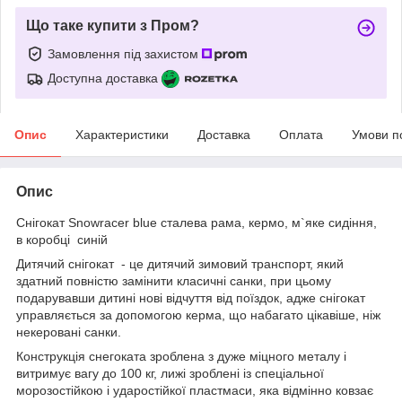
Що таке купити з Пром?
Замовлення під захистом
Доступна доставка
Опис
Характеристики
Доставка
Оплата
Умови п
Опис
Снігокат Snowracer blue сталева рама, кермо, м`яке сидіння,
в коробці синій
Дитячий снігокат - це дитячий зимовий транспорт, який
здатний повністю замінити класичні санки, при цьому
подарувавши дитині нові відчуття від поїздок, адже снігокат
управляється за допомогою керма, що набагато цікавіше, ніж
некеровані санки.
Конструкція снегоката зроблена з дуже міцного металу і
витримує вагу до 100 кг, лижі зроблені із спеціальної
морозостійкою і ударостійкої пластмаси, яка відмінно ковзає