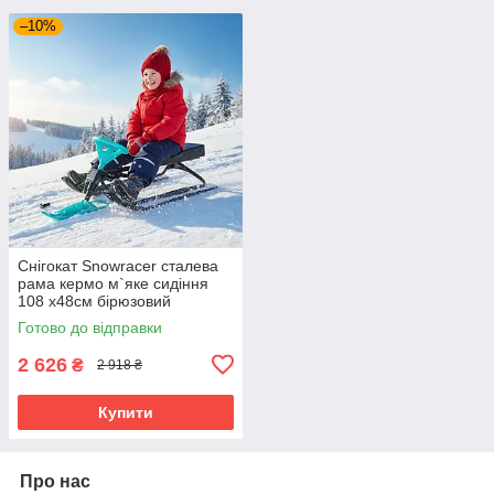
–10%
Снігокат Snowracer сталева
рама кермо м`яке сидіння
108 х48см бірюзовий
Готово до відправки
2 626
₴
2 918 ₴
Купити
Про нас