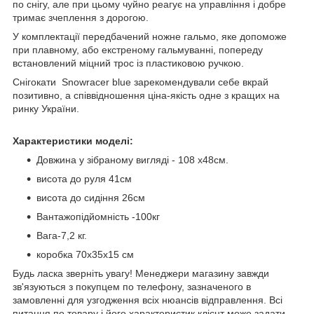
по снігу, але при цьому чуйно реагує на управління і добре
тримає зчеплення з дорогою.
У комплектації передбачений ножне гальмо, яке допоможе
при плавному, або екстреному гальмуванні, попереду
встановлений міцний трос із пластиковою ручкою.
Снігокати Snowracer blue зарекомендували себе вкрай
позитивно, а співвідношення ціна-якість одне з кращих на
ринку України.
Характеристики моделі:
Довжина у зібраному вигляді - 108 х48см.
висота до руля 41см
висота до сидіння 26см
Вантажопідйомність -100кг
Вага-7,2 кг.
коробка 70х35х15 см
Будь ласка зверніть увагу! Менеджери магазину завжди
зв'язуються з покупцем по телефону, зазначеного в
замовленні для узгодження всіх нюансів відправлення. Всі
питання по товару і його характеристик клієнт може задати