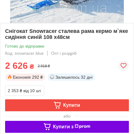
Снігокат Snowracer сталева рама кермо м`яке
сидіння синій 108 х48см
Готово до відправки
Код: snowracer blue
Опт і роздріб
2 626
₴
2 918 ₴
Економія
292 ₴
Залишилось
32 дні
2 353 ₴
від 10 шт.
Купити
або
Купити з