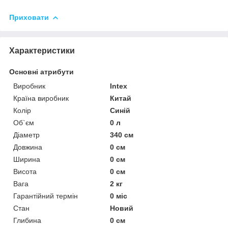
Приховати
Характеристики
Основні атрибути
Виробник
Intex
Країна виробник
Китай
Колір
Синій
Об`єм
0 л
Діаметр
340 см
Довжина
0 см
Ширина
0 см
Висота
0 см
Вага
2 кг
Гарантійний термін
0 міс
Стан
Новий
Глибина
0 см