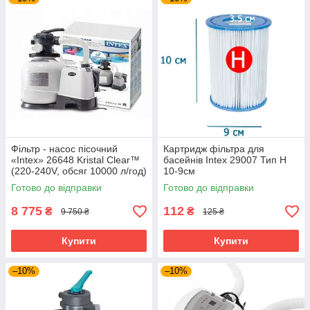
Фільтр - насос пісочний
Картридж фільтра для
«Intex» 26648 Kristal Clear™
басейнів Intex 29007 Тип H
(220-240V, обсяг 10000 л/год)
10-9см
Готово до відправки
Готово до відправки
8 775
112
₴
₴
9 750 ₴
125 ₴
Купити
Купити
–10%
–10%