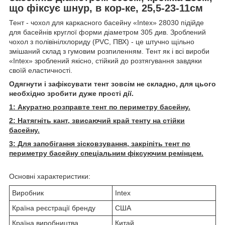
що фіксує шнур, в кор-ке, 25,5-23-11см
Тент - чохол для каркасного басейну «Intex» 28030 підійде
для басейнів круглої форми діаметром 305 див. Зроблений
чохол з полівінілхлориду (PVC, ПВХ) - це штучно щільно
змішаний склад з гумовим розпиленням. Тент як і всі вироби
«Intex» зроблений якісно, стійкий до розтягування завдяки
своїй еластичності.
Одягнути і зафіксувати тент зовсім не складно, для цього
необхідно зробити дуже прості дії.
1: Акуратно розправте тент по периметру басейну.
2: Натягніть кант, звисаючий край тенту на стійки
басейну.
3: Для запобігання зісковзування, закріпіть тент по
периметру басейну спеціальним фіксуючим ремінцем.
Основні характеристики:
Виробник
Intex
Країна реєстрації бренду
США
Країна виробництва
Китай