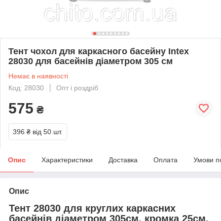
Тент чохол для каркасного басейну Intex
28030 для басейнів діаметром 305 см
Немає в наявності
Код: 28030
Опт і роздріб
575
₴
396 ₴
від 50 шт.
Опис
Характеристики
Доставка
Оплата
Умови п
Опис
Тент 28030
для круглих каркасних
басейнів діаметром 305см, кромка 25см,