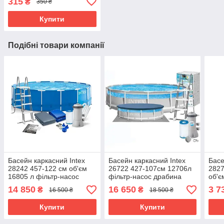
315
₴
350 ₴
Купити
Подібні товари компанії
Басейн каркасний Intex
Басейн каркасний Intex
Басе
28242 457-122 см об'єм
26722 427-107см 12706л
2827
16805 л фільтр-насос
фільтр-насос драбина
об'є
драбина підстилка тент
підстилка тент
14 850
16 650
3 7
₴
₴
16 500 ₴
18 500 ₴
Купити
Купити