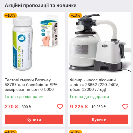
Акційні пропозиції та новинки
–10%
–10%
Тестові смужки Bestway
Фільтр - насос пісочний
58767 для басейнів та SPA
«Intex» 26652 (220-240V,
вимірювання солі 0-8000
обсяг 12000 л/год)
ppm, 25 шт. в уп.
Готово до відправки
Готово до відправки
270
9 225
₴
₴
300 ₴
10 250 ₴
Купити
Купити
–10%
–10%