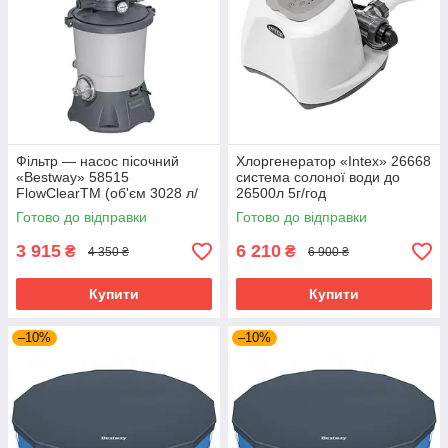
Фільтр — насос пісочний
Хлоргенератор «Intex» 26668
«Bestway» 58515
система солоної води до
FlowClearTM (об'єм 3028 л/
26500л 5г/год
год)
Готово до відправки
Готово до відправки
3 915
6 210
₴
₴
4 350 ₴
6 900 ₴
Купити
Купити
–10%
–10%