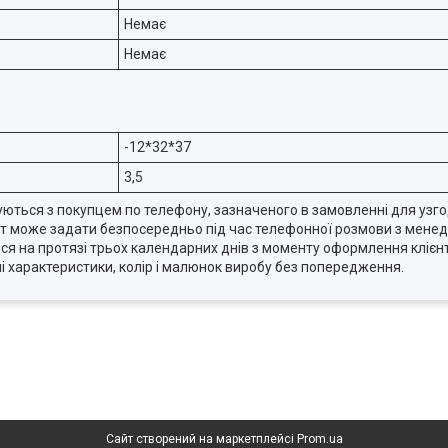
Немає
Немає
-12*32*37
3,5
уються з покупцем по телефону, зазначеного в замовленні для узг
ієнт може задати безпосередньо під час телефонної розмови з мене
ться на протязі трьох календарних днів з моменту оформлення кліє
і характеристики, колір і малюнок виробу без попередження.
Сайт створений на маркетплейсі
Prom.ua