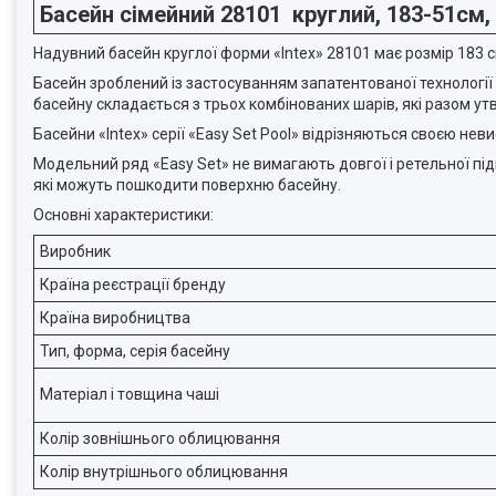
Басейн сімейний 28101 круглий, 183-51см, 
Надувний басейн круглої форми «Intex» 28101 має розмір 183 см 
Басейн зроблений із застосуванням запатентованої технології
басейну складається з трьох комбінованих шарів, які разом у
Басейни «Intex» серії «Easy Set Pool» відрізняються своєю неви
Модельний ряд «Easy Set» не вимагають довгої і ретельної під
які можуть пошкодити поверхню басейну.
Основні характеристики:
Виробник
Країна реєстрації бренду
Країна виробництва
Тип, форма, серія басейну
Матеріал і товщина чаші
Колір зовнішнього облицювання
Колір внутрішнього облицювання