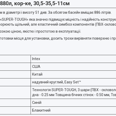
880л, кор-ке, 30,5-35,5-11см
в діаметрі і висоту 51 див. За обсягом басейн вміщає 886 літрів.
 «SUPER-TOUGH» яка значно підвищує міцність і надійність конструк
творюють щільний, але еластичний симбіоз компонентів (ПВХ-склово
сокою ціною, якістю і простотою в експлуатації.
готовки місця для установки, досить трохи вирівняти поверхню і пр
Intex
США
Китай
надувний круглий, Easy Set™
Технологія SUPER-TOUGH, 3 шари (ПВХ - скловоло
дна - 0.25 мм Товщина бічних стінок - 0.50 мм, Т
Синій
Блакитний