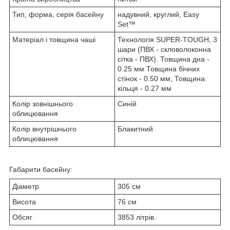
Тип, форма, серія басейну
надувний, круглий, Easy
Set™
Матеріал і товщина чаші
Технологія SUPER-TOUGH, 3
шари (ПВХ - скловолоконна
сітка - ПВХ). Товщина дна -
0.25 мм Товщина бічних
стінок - 0.50 мм, Товщина
кільця - 0.27 мм
Колір зовнішнього
Синій
облицювання
Колір внутрішнього
Блакитний
облицювання
Габарити басейну:
Діаметр
305 см
Висота
76 см
Обсяг
3853 літрів.