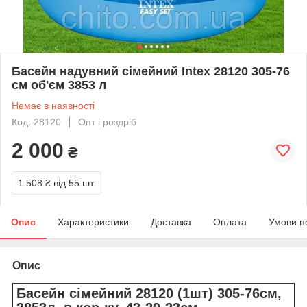
Басейн надувний сімейний Intex 28120 305-76
см об'єм 3853 л
Немає в наявності
Код: 28120
Опт і роздріб
2 000
₴
1 508 ₴
від 55 шт.
Опис
Характеристики
Доставка
Оплата
Умови п
Опис
Басейн сімейний 28120 (1шт) 305-76см,