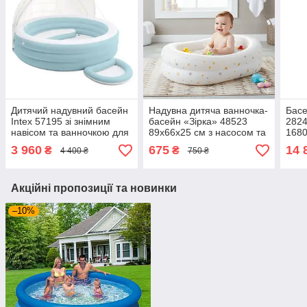
Дитячий надувний басейн
Надувна дитяча ванночка-
Басе
Intex 57195 зі знімним
басейн «Зірка» 48523
2824
навісом та ванночкою для
89х66х25 см з насосом та
1680
ніг 277х221х137 см 830 л
ремкомплектом
драб
3 960
675
14 
₴
₴
4 400 ₴
750 ₴
Акційні пропозиції та новинки
–10%