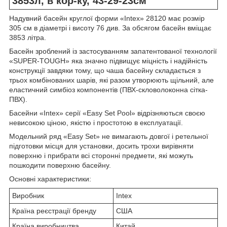
3853л, в кор-ку, 43-29-23см
Надувний басейн круглої форми «Intex» 28120 має розмір
305 см в діаметрі і висоту 76 див. За обсягом басейн вміщає
3853 літра.
Басейн зроблений із застосуванням запатентованої технології
«SUPER-TOUGH» яка значно підвищує міцність і надійність
конструкції завдяки тому, що чаша басейну складається з
трьох комбінованих шарів, які разом утворюють щільний, але
еластичний симбіоз компонентів (ПВХ-скловолоконна сітка-
ПВХ).
Басейни «Intex» серії «Easy Set Pool» відрізняються своєю
невисокою ціною, якістю і простотою в експлуатації.
Модельний ряд «Easy Set» не вимагають довгої і ретельної
підготовки місця для установки, досить трохи вирівняти
поверхню і прибрати всі сторонні предмети, які можуть
пошкодити поверхню басейну.
Основні характеристики:
Виробник
Intex
Країна реєстрації бренду
США
Країна виробництва
Китай