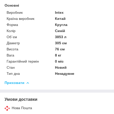
Основні
Виробник
Intex
Країна виробник
Китай
Форма
Кругла
Колір
Синій
Об`єм
3853 л
Діаметр
305 см
Висота
76 см
Вага
8 кг
Гарантійний термін
0 міс
Стан
Новий
Тип дна
Ненадувне
Приховати
Умови доставки
Нова Пошта