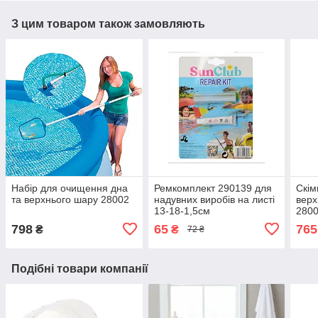
З цим товаром також замовляють
Набір для очищення дна
Ремкомплект 290139 для
Скі
та верхнього шару 28002
надувних виробів на листі
верх
13-18-1,5см
280
798
65
765
₴
₴
72 ₴
Подібні товари компанії