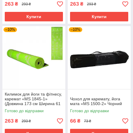
263
263
₴
₴
293 ₴
293 ₴
Купити
Купити
–10%
–10%
Килимок для йоги та фітнесу,
каремат «MS 1845-1»
Чохол для каремату, йога
(Довжина 173 см Ширина 61
мата «MS 1500-2» Чорний
см Товщина 0.4 см) Зелений
Готово до відправки
Готово до відправки
263
66
₴
₴
293 ₴
73 ₴