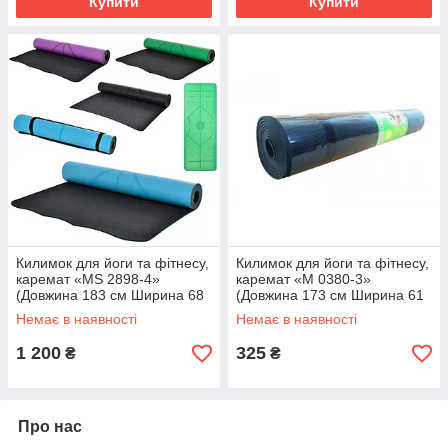
Купити
Купити
Килимок для йоги та фітнесу,
Килимок для йоги та фітнесу,
каремат «MS 2898-4»
каремат «M 0380-3»
(Довжина 183 см Ширина 68
(Довжина 173 см Ширина 61
см Товщина 0.5 см) Різні
см Товщина 0.6 см) Чорний
Немає в наявності
Немає в наявності
кольори
1 200
325
₴
₴
Про нас